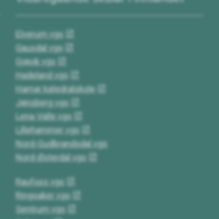
Elverum vgs
Gausdal vgs
Gjøvik vgs
Hadeland vgs
Hamar katedralskole
Jønsberg vgs
Lena-Valle vgs
Lillehammer vgs
Nord-Gudbrandsdal vgs
Nord-Østerdal vgs
Raufoss vgs
Ringsaker vgs
Sentrum vgs