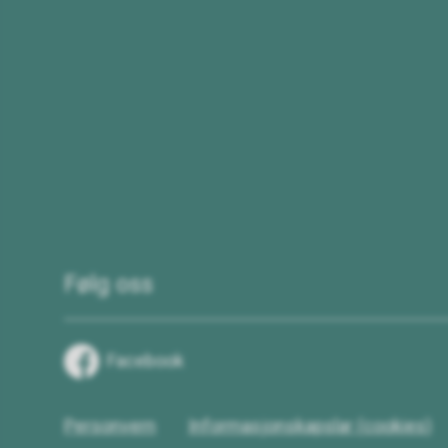
Følg oss
Facebook
Personvern
Informasjonskapslar (cookies)