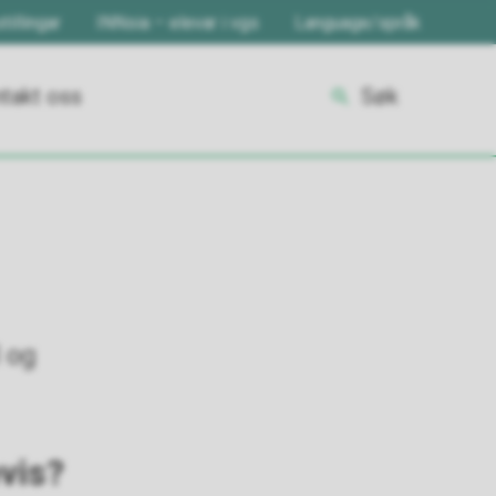
tillingar
INNsia – elevar i vgs
Language/språk
takt oss
Søk
 og
vis?