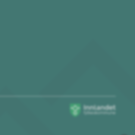
Innlandet
fylkeskommune