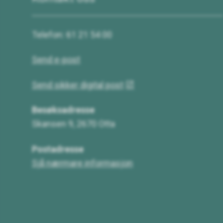
Telefon: 61 21 54 00
Send e-post
Send sikker digital post
Besøksadresse
Skansen 9, 2670 Otta
Postadresse
Sjå nærmare informasjon