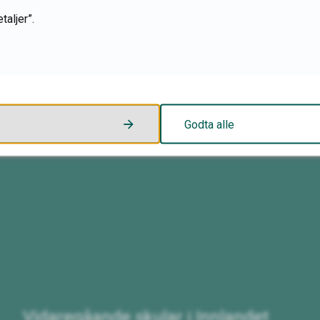
6
taljer”.
Fann du det du leita etter?
Ja
Nei
Godta alle
Vidaregåande skular i Innlandet