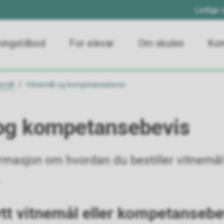
Ledige s
ingstilbod
For elevar
Om skulen
Kon
emål
Vitnemål og kompetansebevis
og kompetansebevis
ormasjon om hvordan du bestiller vitnemål
.
tt vitnemål eller kompetansebe