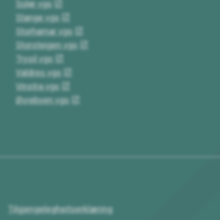
Solør vgs
Stange vgs
Storhamar vgs
Storsteigen vgs
Trysil vgs
Valdres vgs
Vinstra vgs
Øvrebyen vgs
Tilgjengelegheitserklæring