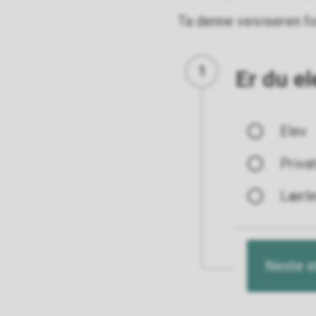
Ta denne veiviseren fo
Steg 1 Er du 
Er du el
Elev
Privat
Lærli
Neste s