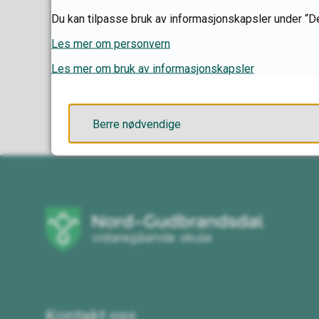
Sist endra
16.12.2025 14.4
Du kan tilpasse bruk av informasjonskapsler under “De
Les mer om personvern
Les mer om bruk av informasjonskapsler
Berre nødvendige
Kontakt oss