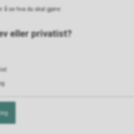
r å se hva du skal gjøre:
elev eller privatist?
ev eller privatist?
ist
ng
teg