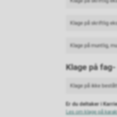
Klage på skriftlig e
Klage på skriftlig ek
Klage på muntlig, mu
Klage
på fag-
Klage på ikke bestå
Er du deltaker i Karr
Les om klage på karakt