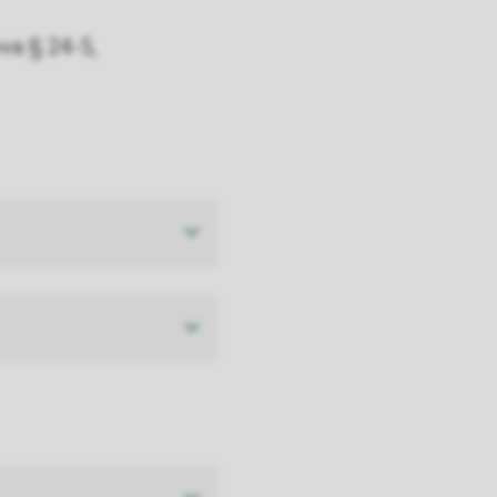
ova § 24-5,