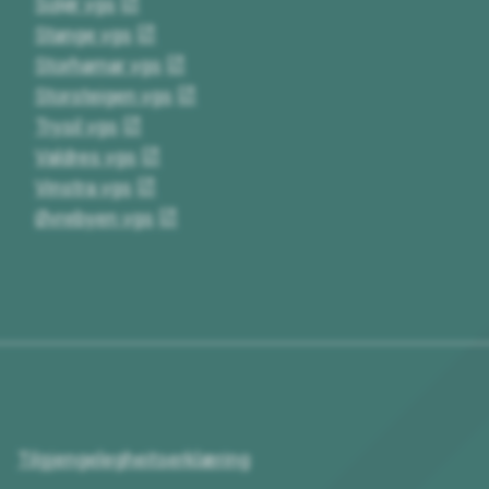
Solør vgs
Stange vgs
Storhamar vgs
Storsteigen vgs
Trysil vgs
Valdres vgs
Vinstra vgs
Øvrebyen vgs
Tilgjengelegheitserklæring