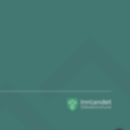
Innlandet
fylkeskommune