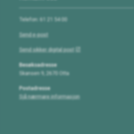
Telefon: 61 21 54 00
Send e-post
Send sikker digital post
Besøksadresse
Skansen 9, 2670 Otta
Postadresse
Sjå nærmare informasjon