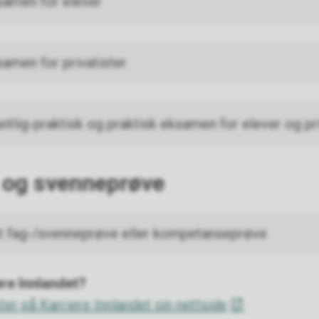
ksamen for elever
samen for privatister
ntlig-praktisk og praktisk eksamen for elever og pr
 og svenneprøve
tt fag-/svenneprøve eller kompetanseprøve
iere Innlandet?
er på Karriere Innlandet sin nettside