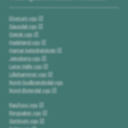
Elverum vgs
Gausdal vgs
Gjøvik vgs
Hadeland vgs
Hamar katedralskole
Jønsberg vgs
Lena-Valle vgs
Lillehammer vgs
Nord-Gudbrandsdal vgs
Nord-Østerdal vgs
Raufoss vgs
Ringsaker vgs
Sentrum vgs