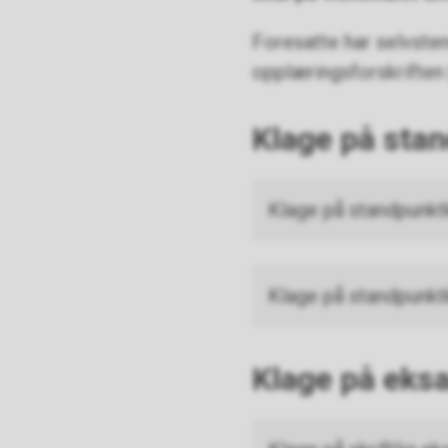
Foresatte har selvstend
opplæringsforskriften
Klage på sta
Klage på standpunktk
Klage på standpunktk
Klage på ek