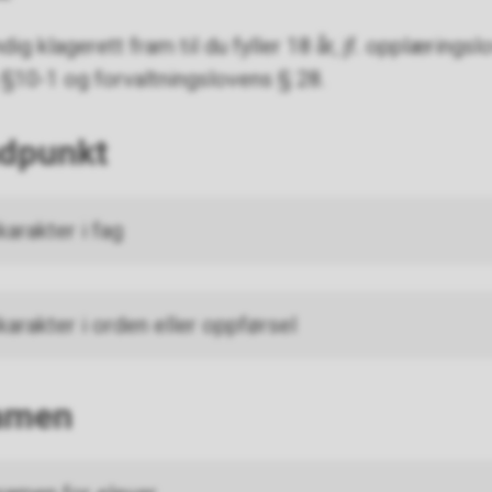
ig klagerett fram til du fyller 18 år, jf. opplæringsl
 §10-1 og forvaltningslovens § 28.
ndpunkt
arakter i fag
arakter i orden eller oppførsel
samen