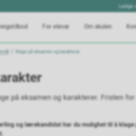
Ledige s
ingstilbod
For elevar
Om skulen
Kon
emål
Klage på eksamen og karakterar
karakter
klage på eksamen og karakterer. Fristen for
lærling og lærekandidat har du mulighet til å klag
t.