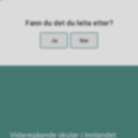
Fann du det du leita etter?
Ja
Nei
Vidaregåande skular i Innlandet