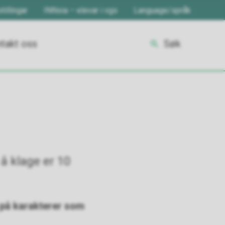
tillingar
INNsia – elevar i vgs
Language/språk
takt oss
Søk
 å klage er 10
e på karakterer som