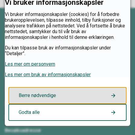
Vi bruker informasjonskapsler
Vi bruker informasjonskapsler (cookies) for å forbedre
brukeropplevelsen, tilpasse innhold, tilby funksjoner og
analysere trafikken på nettstedet. Ved å fortsette å bruke
nettstedet, samtykker du til vår bruk av
informasjonskapsler i henhold til denne erklæringen.
Du kan tilpasse bruk av informasjonskapsler under
“Detaljer”.
Les mer om personvern
Les mer om bruk av informasjonskapsler
Kontakt oss
Telefon: 61 21 54 00
Berre nødvendige
Send e-post
Godta alle
Send sikker digital post
Besøksadresse