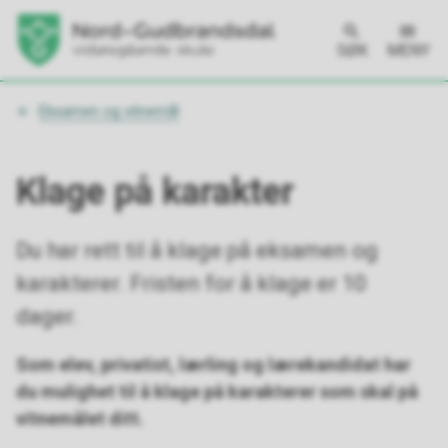
SØK
MENY
Du
Eksamen og vitnemål
er
her:
Klage på karakter
Du har rett til å klage på eksamen og
karakterer. Fristen for å klage er 10
dager.
Som elev, privatist, lærling og lærekandidat har
du mulighet til å klage på karakterer som skal på
vitnemålet ditt.