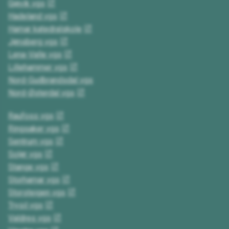
Gjøvik vgs
Hadeland vgs
Hamar katedralskole
Jønsberg vgs
Lena-Valle vgs
Lillehammer vgs
Nord-Gudbrandsdal vgs
Nord-Østerdal vgs
Raufoss vgs
Ringsaker vgs
Sentrum vgs
Solør vgs
Stange vgs
Storhamar vgs
Storsteigen vgs
Trysil vgs
Valdres vgs