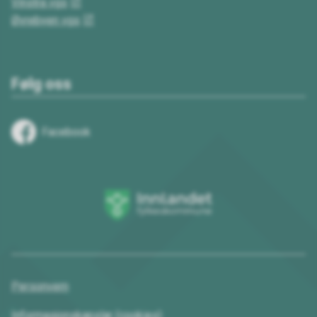
Vinstra vgs
Øvrebyen vgs
Følg oss
Facebook
Innlandet
fylkeskommune
Personvern
Informasjonskapslar (cookies)