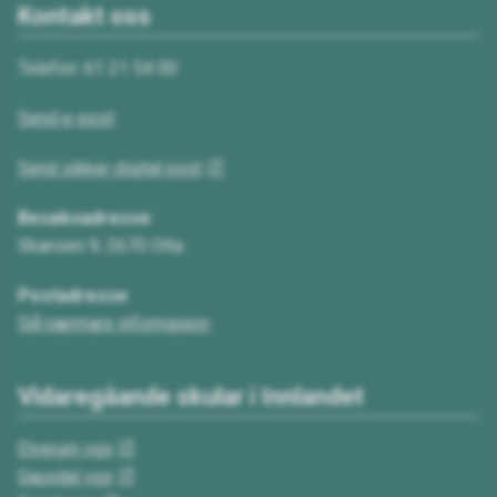
Kontakt oss
Telefon: 61 21 54 00
Send e-post
Send sikker digital post
Besøksadresse
Skansen 9, 2670 Otta
Postadresse
Sjå nærmare informasjon
Vidaregåande skular i Innlandet
Elverum vgs
Gausdal vgs