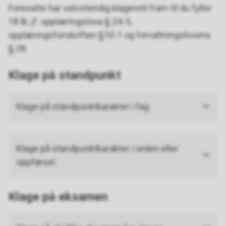
Foresatte har selvstendig klagerett fram til du fyller
18 år, jf. opplæringslova § 24-5,
opplæringsforskriften §10-1 og forvaltningslovens
§ 28.
Klage på standpunkt
Klage på standpunktkarakter i fag
Klage på standpunktkarakter i orden eller
oppførsel
Klage på eksamen