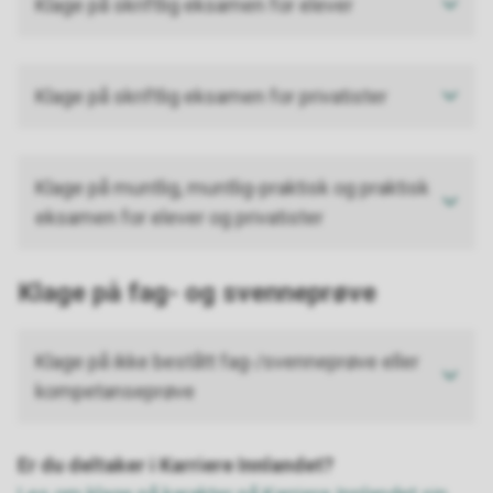
Klage på skriftlig eksamen for elever
Klage på skriftlig eksamen for privatister
Klage på muntlig, muntlig-praktisk og praktisk
eksamen for elever og privatister
Klage
på fag- og svenneprøve
Klage på ikke bestått fag-/svenneprøve eller
kompetanseprøve
Er du deltaker i Karriere Innlandet?