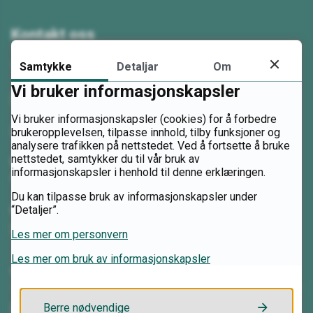
Kontakt oss
Samtykke
Detaljar
Om
Telefon: 61 21 54 00
Vi bruker informasjonskapsler
Send e-post
Vi bruker informasjonskapsler (cookies) for å forbedre
Send sikker digital post
brukeropplevelsen, tilpasse innhold, tilby funksjoner og
analysere trafikken på nettstedet. Ved å fortsette å bruke
nettstedet, samtykker du til vår bruk av
Besøksadresse
informasjonskapsler i henhold til denne erklæringen.
Skansen 9, 2670 Otta
Du kan tilpasse bruk av informasjonskapsler under
“Detaljer”.
Postadresse
Sjå nærmare informasjon
Les mer om personvern
Les mer om bruk av informasjonskapsler
Vidaregåande skular i Innlandet
Elverum vgs
Berre nødvendige